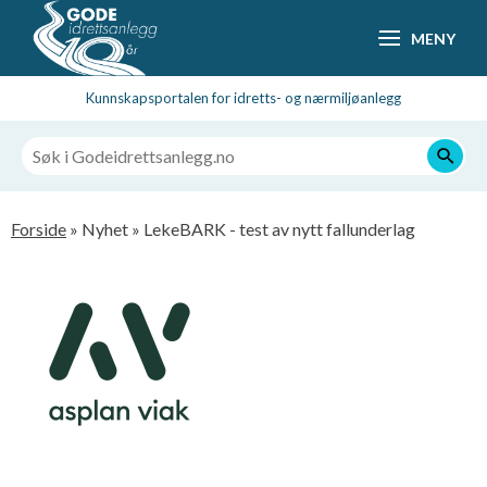
Hopp
MENY
til
hovedsideinnhold
Kunnskapsportalen for idretts- og nærmiljøanlegg
Navigasjonssti
Forside
Nyhet
LekeBARK - test av nytt fallunderlag