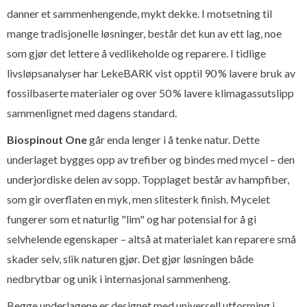
danner et sammenhengende, mykt dekke. I motsetning til
mange tradisjonelle løsninger, består det kun av ett lag, noe
som gjør det lettere å vedlikeholde og reparere. I tidlige
livsløpsanalyser har LekeBARK vist opptil 90 % lavere bruk av
fossilbaserte materialer og over 50 % lavere klimagassutslipp
sammenlignet med dagens standard.
Biospinout One
går enda lenger i å tenke natur. Dette
underlaget bygges opp av trefiber og bindes med mycel – den
underjordiske delen av sopp. Topplaget består av hampfiber,
som gir overflaten en myk, men slitesterk finish. Mycelet
fungerer som et naturlig "lim" og har potensial for å gi
selvhelende egenskaper – altså at materialet kan reparere små
skader selv, slik naturen gjør. Det gjør løsningen både
nedbrytbar og unik i internasjonal sammenheng.
Begge underlagene er designet med universell utforming i