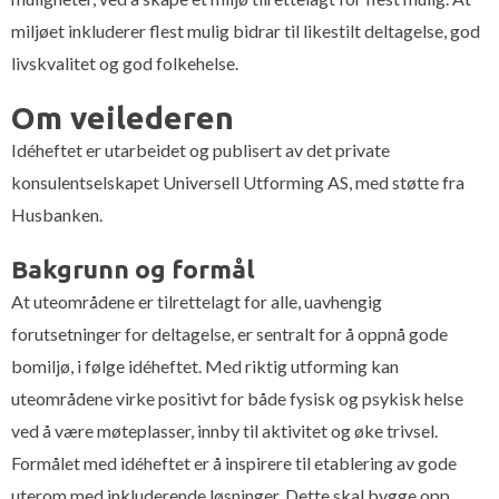
miljøet inkluderer flest mulig bidrar til likestilt deltagelse, god
livskvalitet og god folkehelse.
Om veilederen
Idéheftet er utarbeidet og publisert av det private
konsulentselskapet Universell Utforming AS, med støtte fra
Husbanken.
Bakgrunn og formål
At uteområdene er tilrettelagt for alle, uavhengig
forutsetninger for deltagelse, er sentralt for å oppnå gode
bomiljø, i følge idéheftet. Med riktig utforming kan
uteområdene virke positivt for både fysisk og psykisk helse
ved å være møteplasser, innby til aktivitet og øke trivsel.
Formålet med idéheftet er å inspirere til etablering av gode
uterom med inkluderende løsninger. Dette skal bygge opp