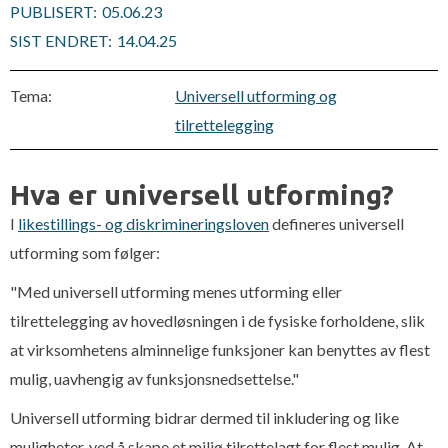
PUBLISERT:
05.06.23
SIST ENDRET:
14.04.25
Tema:
Universell utforming og
tilrettelegging
Hva er universell utforming?
I
likestillings- og diskrimineringsloven
defineres universell
utforming som følger:
"Med universell utforming menes utforming eller
tilrettelegging av hovedløsningen i de fysiske forholdene, slik
at virksomhetens alminnelige funksjoner kan benyttes av flest
mulig, uavhengig av funksjonsnedsettelse."
Universell utforming bidrar dermed til inkludering og like
muligheter, ved å skape et miljø tilrettelagt for flest mulig. At