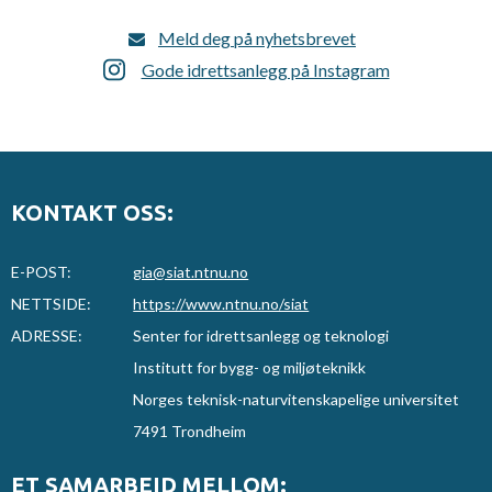
Meld deg på nyhetsbrevet
Gode idrettsanlegg på Instagram
KONTAKT OSS:
E-POST:
gia@siat.ntnu.no
NETTSIDE:
https://www.ntnu.no/siat
ADRESSE:
Senter for idrettsanlegg og teknologi
Institutt for bygg- og miljøteknikk
Norges teknisk-naturvitenskapelige universitet
7491 Trondheim
ET SAMARBEID MELLOM: