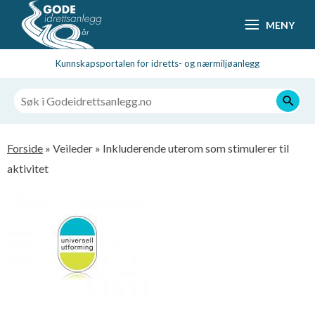
Hopp
MENY
til
hovedsideinnhold
Kunnskapsportalen for idretts- og nærmiljøanlegg
Navigasjonssti
Forside
Veileder
Inkluderende uterom som stimulerer til
aktivitet