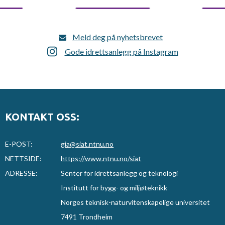
Meld deg på nyhetsbrevet
Gode idrettsanlegg på Instagram
KONTAKT OSS:
E-POST:
gia@siat.ntnu.no
NETTSIDE:
https://www.ntnu.no/siat
ADRESSE:
Senter for idrettsanlegg og teknologi
Institutt for bygg- og miljøteknikk
Norges teknisk-naturvitenskapelige universitet
7491 Trondheim