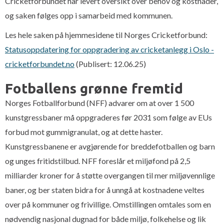
Cricketforbundet har levert oversikt over behov og kostnader,
og saken følges opp i samarbeid med kommunen.
Les hele saken på hjemmesidene til Norges Cricketforbund:
Statusoppdatering for oppgradering av cricketanlegg i Oslo -
cricketforbundet.no
(Publisert: 12.06.25)
Fotballens grønne fremtid
Norges Fotballforbund (NFF) advarer om at over 1 500
kunstgressbaner må oppgraderes før 2031 som følge av EUs
forbud mot gummigranulat, og at dette haster.
Kunstgressbanene er avgjørende for breddefotballen og barn
og unges fritidstilbud. NFF foreslår et miljøfond på 2,5
milliarder kroner for å støtte overgangen til mer miljøvennlige
baner, og ber staten bidra for å unngå at kostnadene veltes
over på kommuner og frivillige. Omstillingen omtales som en
nødvendig nasjonal dugnad for både miljø, folkehelse og lik