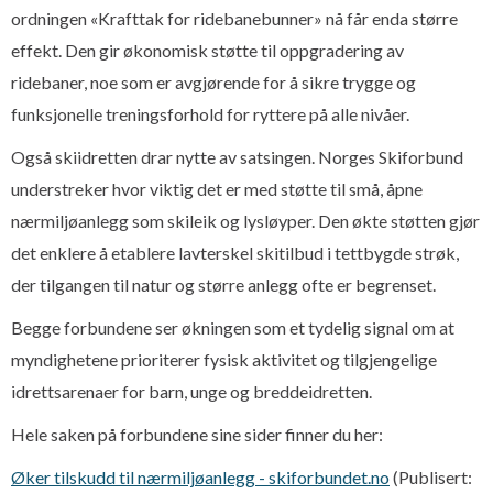
ordningen «Krafttak for ridebanebunner» nå får enda større
effekt. Den gir økonomisk støtte til oppgradering av
ridebaner, noe som er avgjørende for å sikre trygge og
funksjonelle treningsforhold for ryttere på alle nivåer.
Også skiidretten drar nytte av satsingen. Norges Skiforbund
understreker hvor viktig det er med støtte til små, åpne
nærmiljøanlegg som skileik og lysløyper. Den økte støtten gjør
det enklere å etablere lavterskel skitilbud i tettbygde strøk,
der tilgangen til natur og større anlegg ofte er begrenset.
Begge forbundene ser økningen som et tydelig signal om at
myndighetene prioriterer fysisk aktivitet og tilgjengelige
idrettsarenaer for barn, unge og breddeidretten.
Hele saken på forbundene sine sider finner du her:
Øker tilskudd til nærmiljøanlegg - skiforbundet.no
(Publisert: