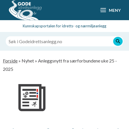
Hopp
MENY
til
hovedsideinnhold
Kunnskapsportalen for idretts- og nærmiljøanlegg
Navigasjonssti
Forside
Nyhet
Anleggsnytt fra særforbundene uke 25 -
2025