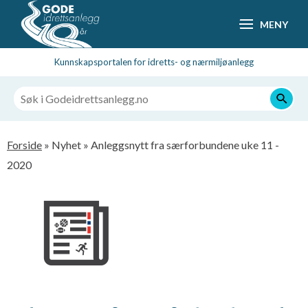
Hopp
MENY
til
hovedsideinnhold
Kunnskapsportalen for idretts- og nærmiljøanlegg
Navigasjonssti
Forside
Nyhet
Anleggsnytt fra særforbundene uke 11 -
2020