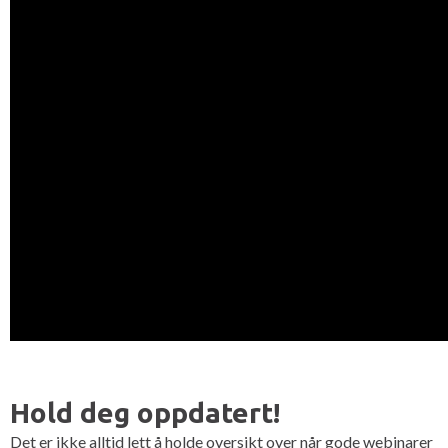
Hold deg oppdatert!
Det er ikke alltid lett å holde oversikt over når gode webinarer