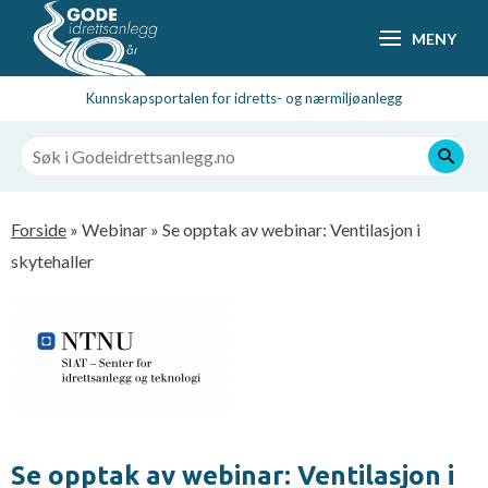
Hopp
MENY
til
hovedsideinnhold
Kunnskapsportalen for idretts- og nærmiljøanlegg
Navigasjonssti
Forside
Webinar
Se opptak av webinar: Ventilasjon i
skytehaller
Se opptak av webinar: Ventilasjon i