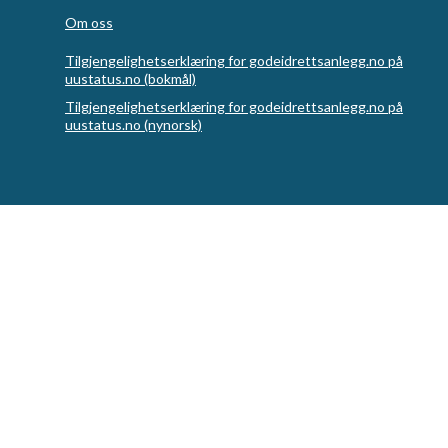
Om oss
Tilgjengelighetserklæring for godeidrettsanlegg.no på
uustatus.no (bokmål)
Tilgjengelighetserklæring for godeidrettsanlegg.no på
uustatus.no (nynorsk)