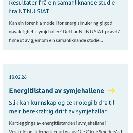
Resultater frå ein samanliknande studie
fra NTNU SIAT
Kan ein forenkla modell for energisimulering gi god
nøyaktighet i symjehaller? Det har NTNU SIAT prøvd å
finne ut av gjennom ein samanliknande studie ...
18.02.26
Energitilstand av symjehallene
Slik kan kunnskap og teknologi bidra til
meir berekraftig drift av symjehallar
Kartlegginga av energitilstanden i symjehallane i
Vestfold og Telemark er utført av Ole Øiene Smedegård