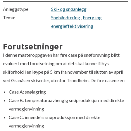
Anleggstype:
Ski- og snøanlegg
Tema:
Snøhåndtering
,
Energi og
energieffektivisering
Forutsetninger
I denne masteroppgaven har fire case på snøforsyning blitt
evaluert med forutsetning om at det skal kunne tilbys
skiforhold i en løype på 5 km fra november til slutten av april
ved Granåsen skisenter, utenfor Trondheim. De fire casene er:
Case A: snølagring
Case B: temperaturuavhengig snøproduksjon med direkte
varmegjenvinning
Case C: innendørs snøproduksjon med direkte
varmegjenvinning