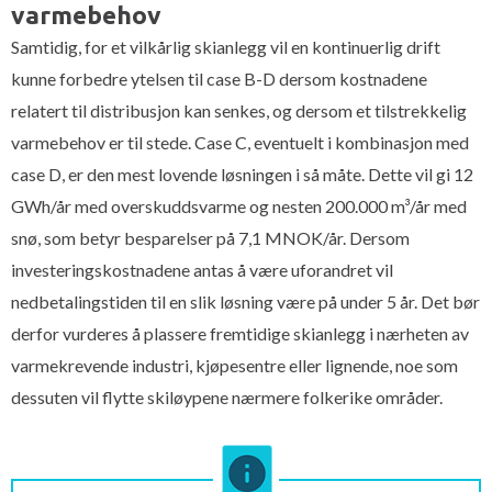
varmebehov
Samtidig, for et vilkårlig skianlegg vil en kontinuerlig drift
kunne forbedre ytelsen til case B-D dersom kostnadene
relatert til distribusjon kan senkes, og dersom et tilstrekkelig
varmebehov er til stede. Case C, eventuelt i kombinasjon med
case D, er den mest lovende løsningen i så måte. Dette vil gi 12
GWh/år med overskuddsvarme og nesten 200.000 m³/år med
snø, som betyr besparelser på 7,1 MNOK/år. Dersom
investeringskostnadene antas å være uforandret vil
nedbetalingstiden til en slik løsning være på under 5 år. Det bør
derfor vurderes å plassere fremtidige skianlegg i nærheten av
varmekrevende industri, kjøpesentre eller lignende, noe som
dessuten vil flytte skiløypene nærmere folkerike områder.