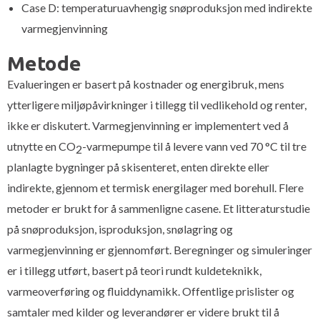
Case D: temperaturuavhengig snøproduksjon med indirekte
varmegjenvinning
Metode
Evalueringen er basert på kostnader og energibruk, mens
ytterligere miljøpåvirkninger i tillegg til vedlikehold og renter,
ikke er diskutert. Varmegjenvinning er implementert ved å
utnytte en CO
-varmepumpe til å levere vann ved 70 °C til tre
2
planlagte bygninger på skisenteret, enten direkte eller
indirekte, gjennom et termisk energilager med borehull. Flere
metoder er brukt for å sammenligne casene. Et litteraturstudie
på snøproduksjon, isproduksjon, snølagring og
varmegjenvinning er gjennomført. Beregninger og simuleringer
er i tillegg utført, basert på teori rundt kuldeteknikk,
varmeoverføring og fluiddynamikk. Offentlige prislister og
samtaler med kilder og leverandører er videre brukt til å