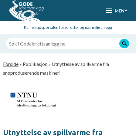
Hopp
MENY
til
hovedsideinnhold
Kunnskapsportalen for idretts- og nærmiljøanlegg
Navigasjonssti
Forside
Publikasjon
Utnyttelse av spillvarme fra
snøproduserende maskineri
Utnyttelse av spillvarme fra