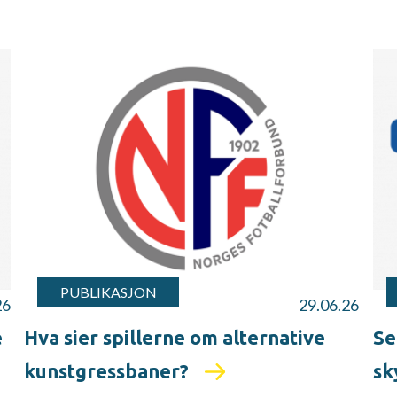
PUBLIKASJON
26
29.06.26
e
Hva sier spillerne om alternative
Se
kunstgressbaner?
sk