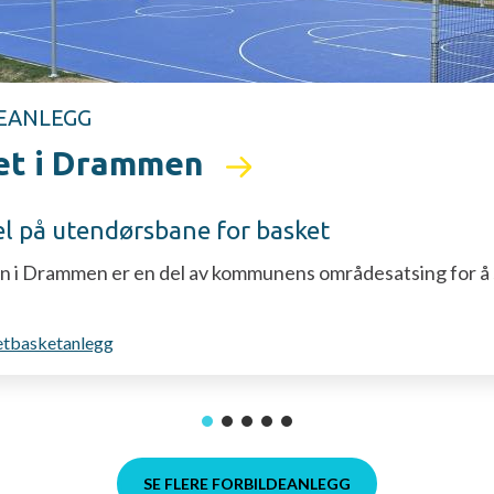
EANLEGG
et i Drammen
l på utendørsbane for basket
n i Drammen er en del av kommunens områdesatsing for å s
etbasketanlegg
SE FLERE FORBILDEANLEGG