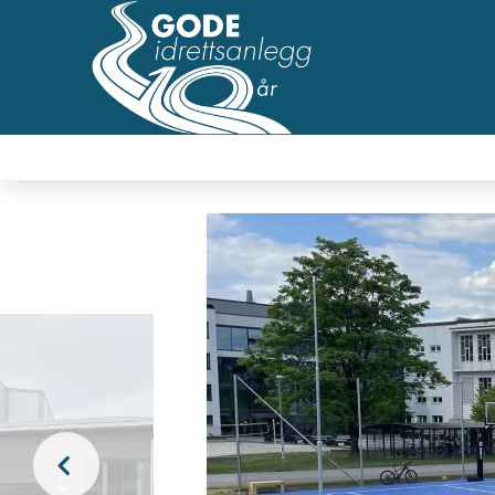
Hopp
til
hovedsideinnhold