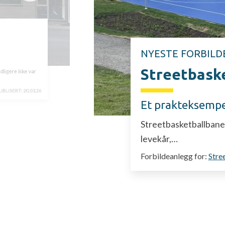
NYESTE FORBILD
Streetbask
dligere ikke var
UBLISERT:
20.03.26
Et prakteksempe
Streetbasketballbane
levekår,…
Forbildeanlegg for:
Stre