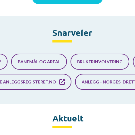
Snarveier
?
BANEMÅL OG AREAL
BRUKERINVOLVERING
SE ANLEGGSREGISTERET.NO
ANLEGG - NORGES IDRE
Aktuelt