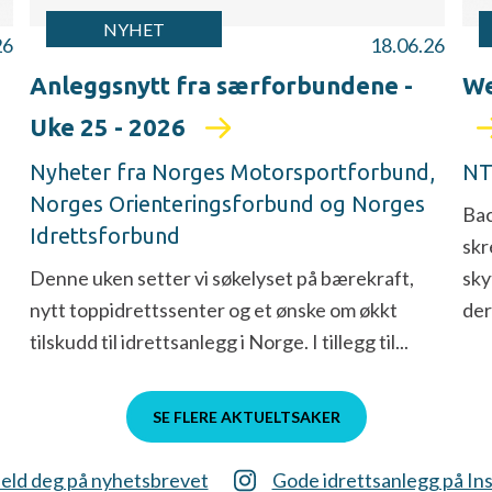
NYHET
26
18.06.26
Anleggsnytt fra særforbundene -
We
Uke 25 - 2026
Nyheter fra Norges Motorsportforbund,
NT
Norges Orienteringsforbund og Norges
Bac
Idrettsforbund
skr
Denne uken setter vi søkelyset på bærekraft,
sky
nytt toppidrettssenter og et ønske om økkt
dere
tilskudd til idrettsanlegg i Norge. I tillegg til...
SE FLERE AKTUELTSAKER
eld deg på nyhetsbrevet
Gode idrettsanlegg på In