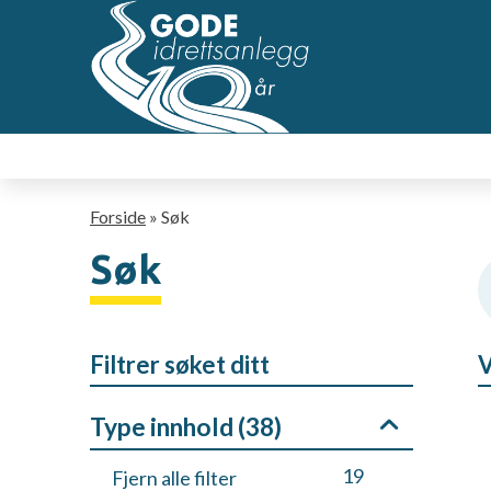
Hopp
til
hovedsideinnhold
Navigasjonssti
Forside
Søk
Søk
Filtrer søket ditt
V
Type innhold (
38
)
19
Fjern alle filter