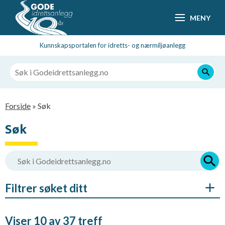
Hopp
MENY
til
hovedsideinnhold
Kunnskapsportalen for idretts- og nærmiljøanlegg
Navigasjonssti
Forside
Søk
Søk
Filtrer søket ditt
Viser 10 av 37 treff