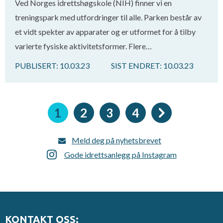
Ved Norges idrettshøgskole (NIH) finner vi en
treningspark med utfordringer til alle. Parken består av
et vidt spekter av apparater og er utformet for å tilby
varierte fysiske aktivitetsformer. Flere…
PUBLISERT:
10.03.23
SIST ENDRET:
10.03.23
Sider
Nåværende
1
Side
2
Side
3
Side
4
side
Meld deg på nyhetsbrevet
Gode idrettsanlegg på Instagram
KONTAKT OSS: