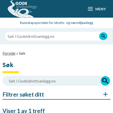
Hopp
MENY
til
hovedsideinnhold
Kunnskapsportalen for idretts- og nærmiljøanlegg
Navigasjonssti
Forside
Søk
Søk
Filtrer søket ditt
Viser 1 av 1 treff