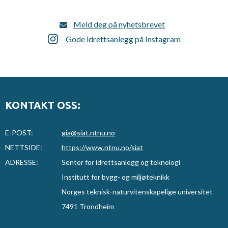
Meld deg på nyhetsbrevet
Gode idrettsanlegg på Instagram
KONTAKT OSS:
E-POST:
gia@siat.ntnu.no
NETTSIDE:
https://www.ntnu.no/siat
ADRESSE:
Senter for idrettsanlegg og teknologi
Institutt for bygg- og miljøteknikk
Norges teknisk-naturvitenskapelige universitet
7491 Trondheim