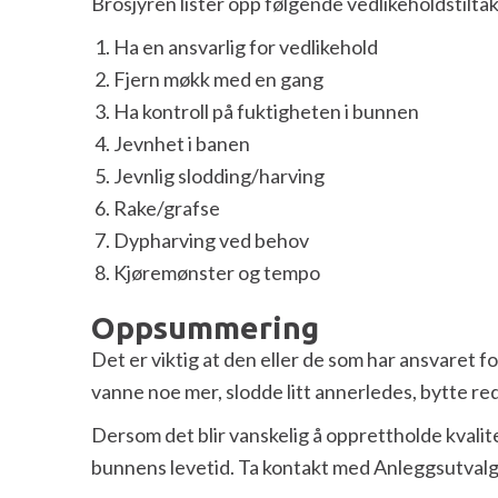
Brosjyren lister opp følgende vedlikeholdstilta
Ha en ansvarlig for vedlikehold
Fjern møkk med en gang
Ha kontroll på fuktigheten i bunnen
Jevnhet i banen
Jevnlig slodding/harving
Rake/grafse
Dypharving ved behov
Kjøremønster og tempo
Oppsummering
Det er viktig at den eller de som har ansvaret 
vanne noe mer, slodde litt annerledes, bytte re
Dersom det blir vanskelig å opprettholde kvali
bunnens levetid. Ta kontakt med Anleggsutvalge