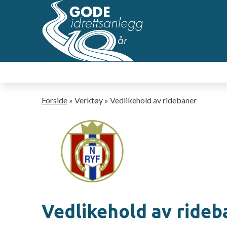
Hopp
til
hovedsideinnhold
Navigasjonssti
Forside
Verktøy
Vedlikehold av ridebaner
Vedlikehold av rideb