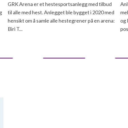
GRK Arena er et hestesportsanlegg med tilbud
Anl
g
til alle med hest. Anlegget ble bygget i 2020 med
mel
hensikt om å samle alle hestegrener på en arena:
og 
Biri T...
pos