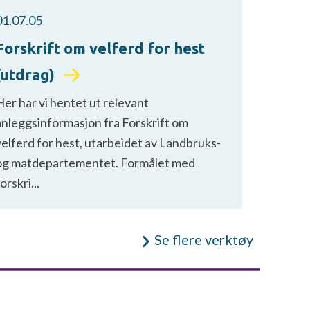
01.07.05
Forskrift om velferd for hest
(utdrag)
Her har vi hentet ut relevant
anleggsinformasjon fra Forskrift om
velferd for hest, utarbeidet av Landbruks-
og matdepartementet. Formålet med
orskri...
Se flere verktøy