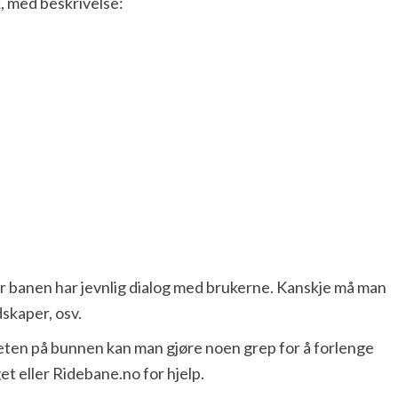
k, med beskrivelse:
for banen har jevnlig dialog med brukerne. Kanskje må man
dskaper, osv.
teten på bunnen kan man gjøre noen grep for å forlenge
t eller Ridebane.no for hjelp.