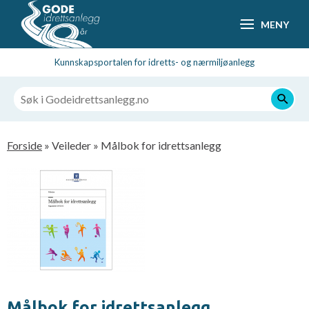
Hopp
MENY
til
hovedsideinnhold
Kunnskapsportalen for idretts- og nærmiljøanlegg
Navigasjonssti
Forside
Veileder
Målbok for idrettsanlegg
Målbok for idrettsanlegg