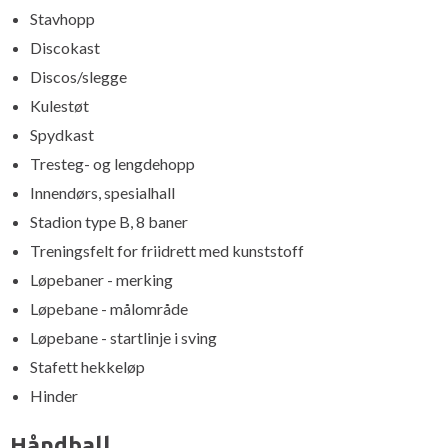
Stavhopp
Discokast
Discos/slegge
Kulestøt
Spydkast
Tresteg- og lengdehopp
Innendørs, spesialhall
Stadion type B, 8 baner
Treningsfelt for friidrett med kunststoff
Løpebaner - merking
Løpebane - målområde
Løpebane - startlinje i sving
Stafett hekkeløp
Hinder
Håndball