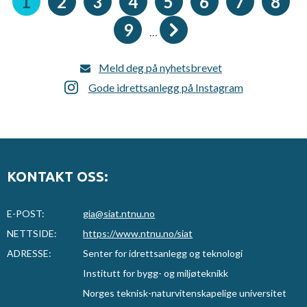
Nåværende
1
Side
2
Side
3
Side
4
Side
5
Side
6
Side
7
Side
8
side
Side
9
…
Meld deg på nyhetsbrevet
Gode idrettsanlegg på Instagram
KONTAKT OSS:
E-POST:
gia@siat.ntnu.no
NETTSIDE:
https://www.ntnu.no/siat
ADRESSE:
Senter for idrettsanlegg og teknologi
Institutt for bygg- og miljøteknikk
Norges teknisk-naturvitenskapelige universitet