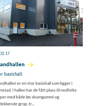
02.17
landhallen
r basishall
andhallen er en stor basishall som ligger i
mstad. I hallen har de fått plass til nedfelte
per med både løs skumgummi og
dekkende grop, tr...