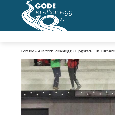
Hopp
til
hovedsideinnhold
Navigasjonssti
Forside
Alle forbildeanlegg
Fjogstad-Hus TurnAr