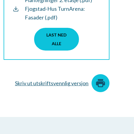
Plantegninger 2. etasje (.pdf)
Fjogstad-Hus TurnArena:
Fasader (.pdf)
LAST NED
ALLE
Skriv ut utskriftsvennlig versjon