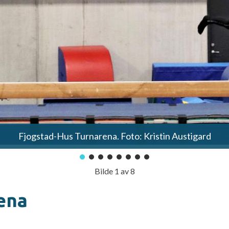
Fjogstad-Hus Turnarena. Foto: Kristin Austigard
Bilde
1
av
8
ena