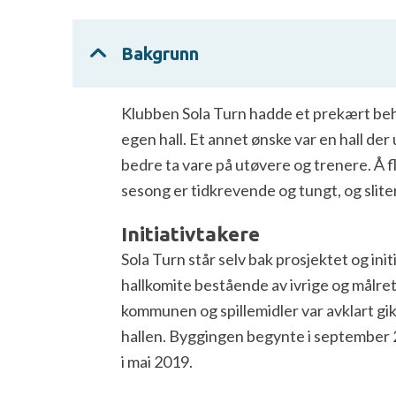
Bakgrunn
Klubben Sola Turn hadde et prekært beh
egen hall. Et annet ønske var en hall der
bedre ta vare på utøvere og trenere. Å f
sesong er tidkrevende og tungt, og slite
Initiativtakere
Sola Turn står selv bak prosjektet og ini
hallkomite bestående av ivrige og målr
kommunen og spillemidler var avklart gik
hallen. Byggingen begynte i september 
i mai 2019.