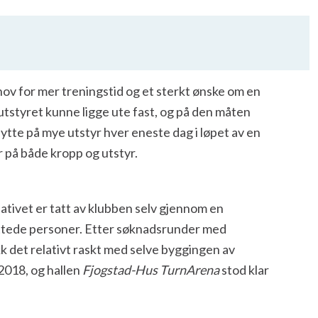
ov for mer treningstid og et sterkt ønske om en
 utstyret kunne ligge ute fast, og på den måten
lytte på mye utstyr hver eneste dag i løpet av en
r på både kropp og utstyr.
tiativet er tatt av klubben selv gjennom en
ettede personer. Etter søknadsrunder med
k det relativt raskt med selve byggingen av
2018, og hallen
Fjogstad-Hus TurnArena
stod klar