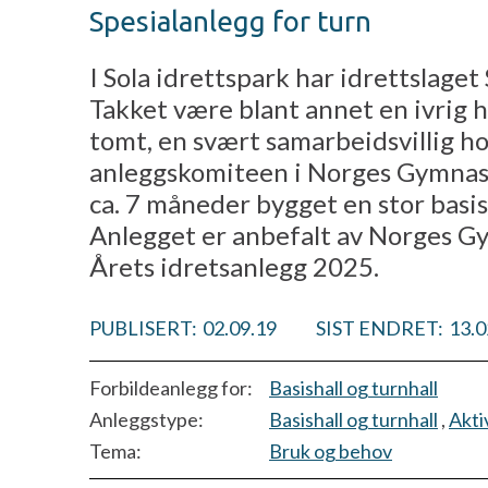
Spesialanlegg for turn
I Sola idrettspark har idrettslaget
Takket være blant annet en ivrig 
tomt, en svært samarbeidsvillig h
anleggskomiteen i Norges Gymnasti
ca. 7 måneder bygget en stor bas
Anlegget er anbefalt av Norges Gy
Årets idretsanlegg 2025.
PUBLISERT:
02.09.19
SIST ENDRET:
13.0
Forbildeanlegg for:
Basishall og turnhall
Anleggstype:
Basishall og turnhall
,
Akti
Tema:
Bruk og behov