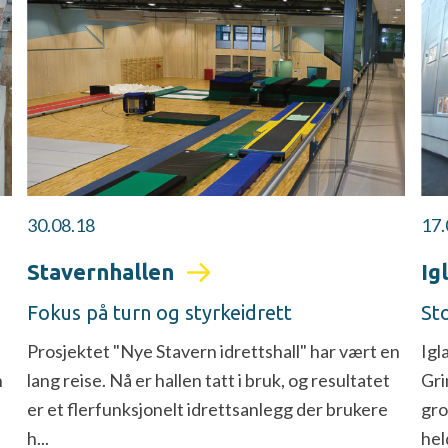
30.08.18
17.
Stavernhallen
Ig
Fokus på turn og styrkeidrett
Sto
Prosjektet "Nye Stavern idrettshall" har vært en
Igl
n
lang reise. Nå er hallen tatt i bruk, og resultatet
Gri
er et flerfunksjonelt idrettsanlegg der brukere
gro
h...
hel