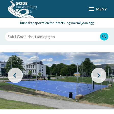
Hopp
MENY
til
hovedsideinnhold
Kunnskapsportalen for idretts- og nærmiljøanlegg