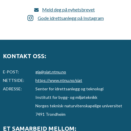
Meld deg på nyhetsbrevet
Gode idrettsanlegg på Instagram
KONTAKT OSS:
E-POST:
gia@siat.ntnu.no
NETTSIDE:
https://www.ntnu.no/siat
ADRESSE:
Senter for idrettsanlegg og teknologi
Institutt for bygg- og miljøteknikk
Norges teknisk-naturvitenskapelige universitet
7491 Trondheim
ET SAMARBEID MELLOM: